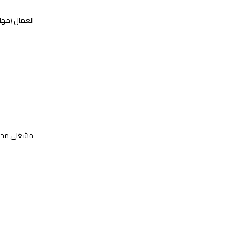
العمال (مهار
مشغلي محطا