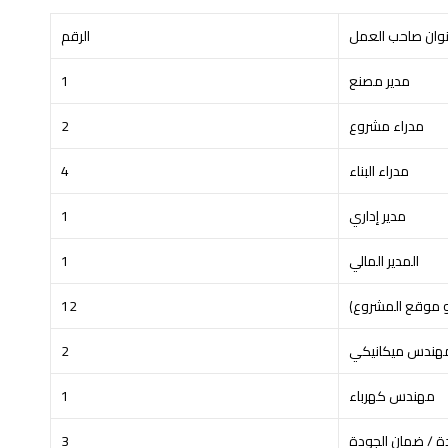
وان صاحب العمل
الرقم
مدير مصنع
1
مدراء مشروع
2
مدراء البناء
4
مدير إداري
1
المدير المالي
1
موقع المشروع)
12
هندس ميكانيكي
2
مهندس كهرباء
1
ة / ضمان الجودة
3