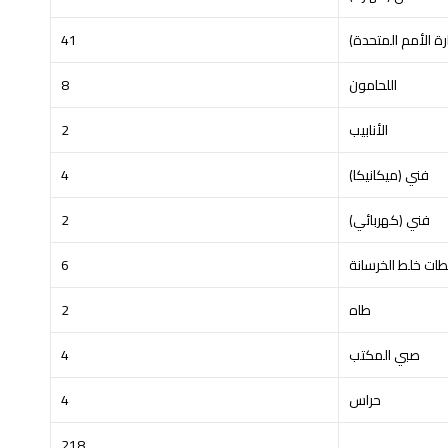
ة الأمم المتحدة)
41
اللحامون
8
الأنابيب
2
فني (ميكانيكا)
4
فني (كهربائي)
2
ت خلط الخرسانة
6
طاه
2
صبي المكتب
4
حراس
4
218