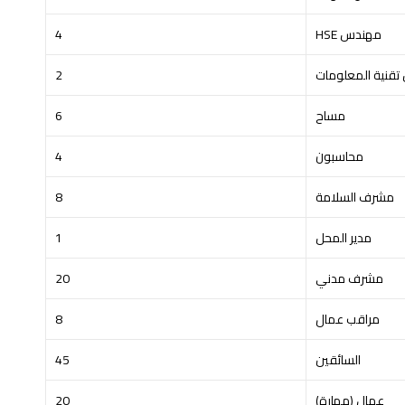
مهندس HSE
4
قنية المعلومات
2
مساح
6
محاسبون
4
مشرف السلامة
8
مدير المحل
1
مشرف مدني
20
مراقب عمال
8
السائقين
45
عمال (مهارة)
20